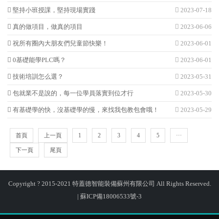
堅持小班授課，堅持現場實踐
2023-07-18
真的做項目，做真的項目
2023-06-06
祝所有圈內大朋友們兒童節快樂！
2023-06-01
0基礎能學PLC嗎？
2023-06-01
技術培訓怎么選？
2023-05-31
包就業不是說的，每一位學員落實到位才行
2023-05-30
有基礎學的快，沒基礎學的慢，來找我包教包會哦！
2023-05-29
首頁
上一頁
1
2
3
4
5
···
下一頁
尾頁
Copyright ? 2015-2021 特蓋德智能裝備蘇州有限公司 All Rights Reserved.
|
蘇ICP備18006533號-3