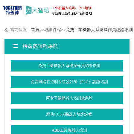
當前位置：
首頁
>>
培訓課程
>>
免費工業機器人系統操作員認證培訓
特蓋德課程導航
免費工業機器人系統操作員認證培訓
免費可編程控制系統設計師（PLC）認證培訓
庫卡工業機器人培訓就業班
經典KUKA機器人培訓課程
ABB工業機器人培訓