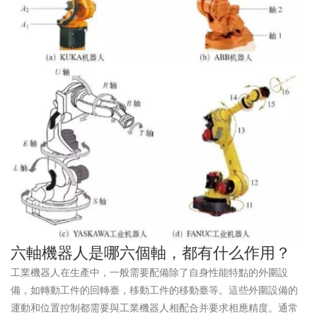
六軸機器人是哪六個軸，都有什么作用？
工業機器人在生產中，一般需要配備除了自身性能特點的外圍設
備，如轉動工件的回轉臺，移動工件的移動臺等。這些外圍設備的
運動和位置控制都需要與工業機器人相配合并要求相應精度。通常