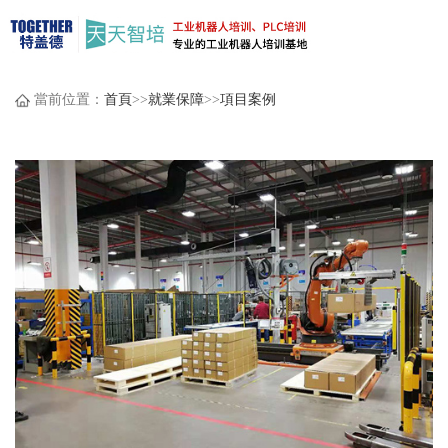
當前位置：
首頁
>>
就業保障
>>
項目案例