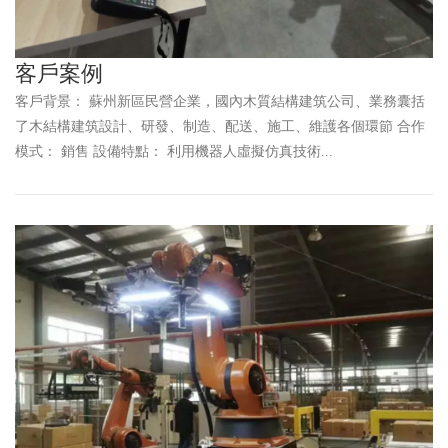
客戶案例
客戶背景： 蘇州新區民營企業，國內木質結構建筑公司、業務囊括
了木結構建筑設計、研發、制造、配送、施工、維護各個環節 合作
模式： 銷售 設備特點： 利用機器人虛擬仿真技術...