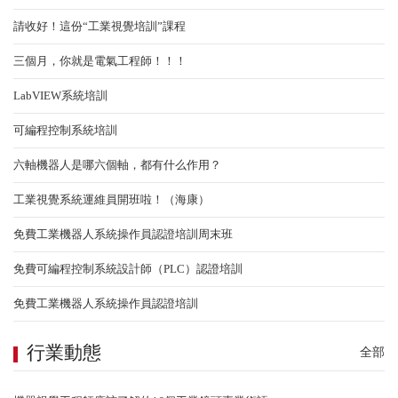
請收好！這份“工業視覺培訓”課程
三個月，你就是電氣工程師！！！
LabVIEW系統培訓
可編程控制系統培訓
六軸機器人是哪六個軸，都有什么作用？
工業視覺系統運維員開班啦！（海康）
免費工業機器人系統操作員認證培訓周末班
免費可編程控制系統設計師（PLC）認證培訓
免費工業機器人系統操作員認證培訓
行業動態
全部