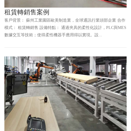
租賃轉銷售案例
客戶背景： 蘇州工業園區歐美制造業，全球通訊行業頭部企業 合作
模式： 租賃轉銷售 設備特點： 通過夾具的柔性化設計，PLC與MES
數據交互等技術；使得柔性機器手應用得以實現。設...