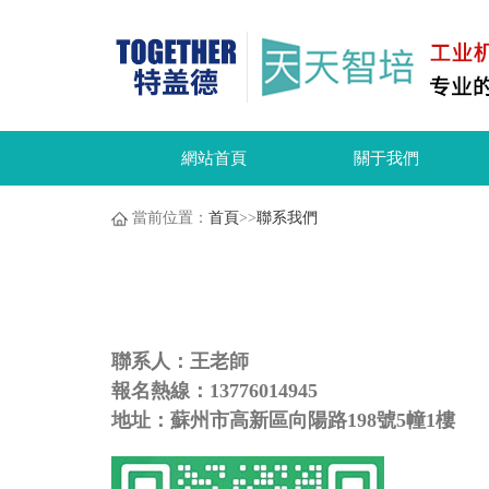
網站首頁
關于我們
當前位置：
首頁
>>
聯系我們
聯系人：王老師
報名熱線：13776014945
地址：蘇州市高新區向陽路198號5幢1樓