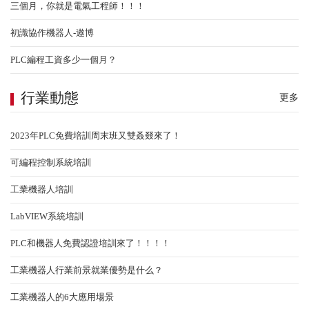
三個月，你就是電氣工程師！！！
初識協作機器人-遨博
PLC編程工資多少一個月？
行業動態
更多
2023年PLC免費培訓周末班又雙叒叕來了！
可編程控制系統培訓
工業機器人培訓
LabVIEW系統培訓
LabVIEW系統培訓
PLC和機器人免費認證培訓來了！！！！
工業機器人行業前景就業優勢是什么？
工業機器人的6大應用場景