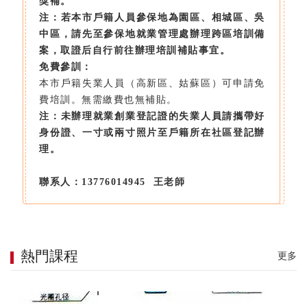
獎補。
注：若本市戶籍人員參保地為園區、相城區、吳
中區，請先至參保地就業管理處辦理跨區培訓備
案，取證后自行前往辦理培訓補貼事宜。
免費參訓：
本市戶籍失業人員（高新區、姑蘇區）可申請免
費培訓。無需繳費也無補貼。
注：未辦理就業創業登記證的失業人員請攜帶好
身份證、一寸或兩寸照片至戶籍所在社區登記辦
理。
聯系人：13776014945 王老師
熱門課程
更多