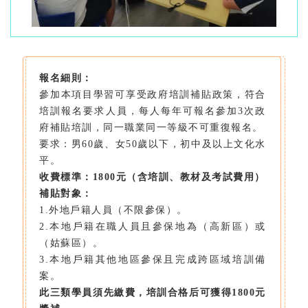
報名細則：
參加本項目學習可享受政府培訓補貼政策，符合
培訓報名要求人員，每人每年可報名參加3次政
府補貼培訓，同一職業同一等級不可重復報名。
要求：男60歲、女50歲以下，初中及以上文化水
平。
收費標準：1800元（含培訓、教材及考試費用）
補貼對象：
1.外地戶籍人員（不限參保）。
2.本地戶籍在職人員且參保地為（高新區）或
（姑蘇區）。
3.本地戶籍其他地區參保且完成跨區域培訓備
案。
此三類學員須先繳費，培訓合格后可獲得1800元