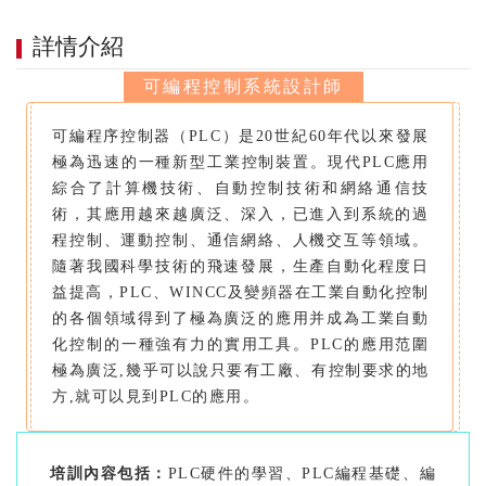
詳情介紹
可編程控制系統設計師
可編程序控制器（PLC）是20世紀60年代以來發展
極為迅速的一種新型工業控制裝置。現代PLC應用
綜合了計算機技術、自動控制技術和網絡通信技
術，其應用越來越廣泛、深入，已進入到系統的過
程控制、運動控制、通信網絡、人機交互等領域。
隨著我國科學技術的飛速發展，生產自動化程度日
益提高，PLC、WINCC及變頻器在工業自動化控制
的各個領域得到了極為廣泛的應用并成為工業自動
化控制的一種強有力的實用工具。PLC的應用范圍
極為廣泛,幾乎可以說只要有工廠、有控制要求的地
方,就可以見到PLC的應用。
培訓內容包括：
PLC硬件的學習、PLC編程基礎、編