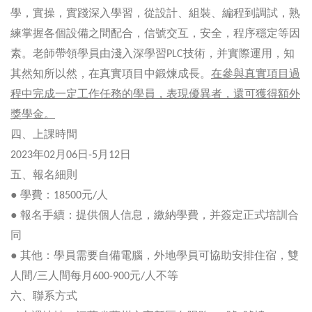
學，實操，實踐深入學習，從設計、組裝、編程到調試，熟
練掌握各個設備之間配合，信號交互，安全，程序穩定等因
素。老師帶領學員由淺入深學習
技術，并實際運用，知
PLC
其然知所以然，在真實項目中鍛煉成長。
在參與真實項目過
程中完成一定工作任務的學員，表現優異者，還可獲得額外
獎學金。
四、上課時間
年
月
日
月
日
2023
02
06
-5
12
五、報名細則
● 學費：
元
人
18500
/
● 報名手續：提供個人信息，繳納學費，并簽定正式培訓合
同
● 其他：學員需要自備電腦，外地學員可協助安排住宿，雙
人間
三人間每月
元
人不等
/
600-900
/
六、聯系方式