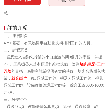
詳情介紹
一、
學習對象
● “
”基礎，有意愿從事自動化技術相關工作的人員。
0
二、
課程宗旨
讓想進入自動化行業的小白通過為期
個月的學習，掌握
3
、工業機器人基本原理和編程技能，達到
培訓經歷
工作
PLC
=
經驗
的目標，為順利就業提供夯實的基礎。培訓合格后包就
業，
就業崗位
：
調試工程師、機器人調試工程師、視覺
PLC
調試工程師、設備維修維護工程師等，綜合工資
5000-10000
元
月。
/
三、教學特色
通過
項目教學法學習真實項目流程，通過觀摩，教
PBL