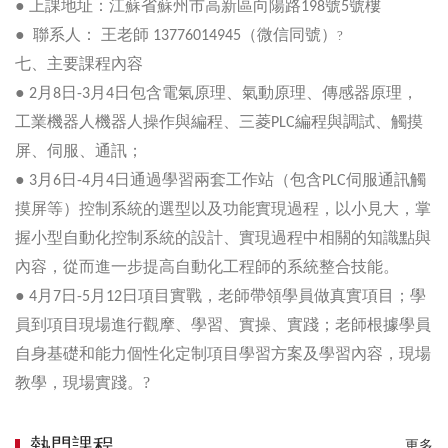
●
上課地址：江蘇省蘇州市高新區向陽路
號
號樓
198
5
●
聯系人： 王老師
（微信同號）
13776014945
?
七、主要課程內容
●
月
日
月
日包含電氣原理、氣動原理、傳感器原理，
2
8
-3
4
工業機器人機器人操作與編程、三菱
編程與調試、觸摸
PLC
屏、伺服、通訊；
●
月
日
月
日通過學習兩套工作站（包含
伺服通訊觸
3
6
-4
4
PLC
摸屏等）控制系統的選型以及功能實現過程，以小見大，掌
握小型自動化控制系統的設計、實現過程中相關的知識點與
內容，從而進一步提高自動化工程師的系統整合技能。
●
月
日
月
日項目實戰，老師帶領學員做真實項目；學
4
7
-5
12
員到項目現場進行觀摩、學習、實操、實踐；老師根據學員
自身基礎和能力個性化定制項目學習方案及學習內容，現場
教學，現場實踐。
?
熱門課程
更多