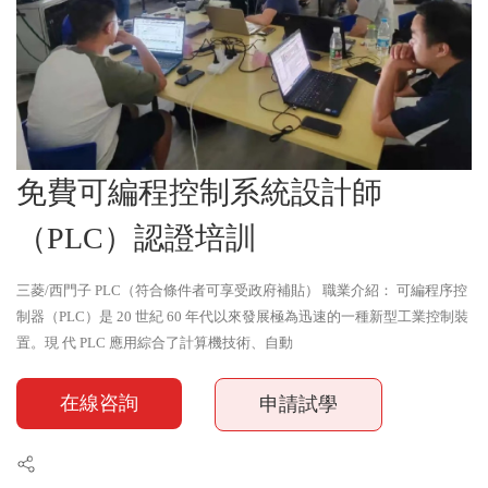
免費可編程控制系統設計師
（PLC）認證培訓
三菱/西門子 PLC（符合條件者可享受政府補貼） 職業介紹： 可編程序控
制器（PLC）是 20 世紀 60 年代以來發展極為迅速的一種新型工業控制裝
置。現 代 PLC 應用綜合了計算機技術、自動
在線咨詢
申請試學