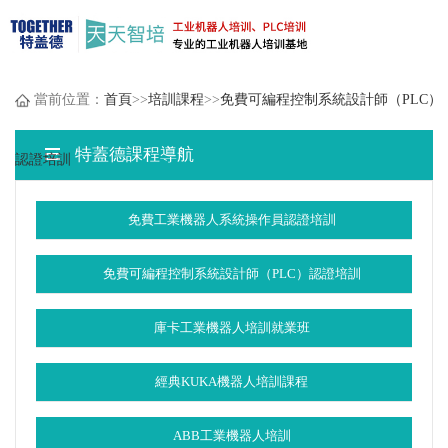
當前位置：
首頁
>>
培訓課程
>>
免費可編程控制系統設計師（PLC）
特蓋德課程導航
認證培訓
免費工業機器人系統操作員認證培訓
免費可編程控制系統設計師（PLC）認證培訓
庫卡工業機器人培訓就業班
經典KUKA機器人培訓課程
ABB工業機器人培訓