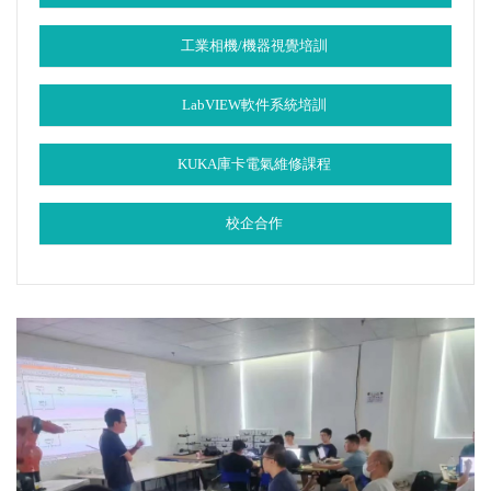
工業相機/機器視覺培訓
LabVIEW軟件系統培訓
KUKA庫卡電氣維修課程
校企合作