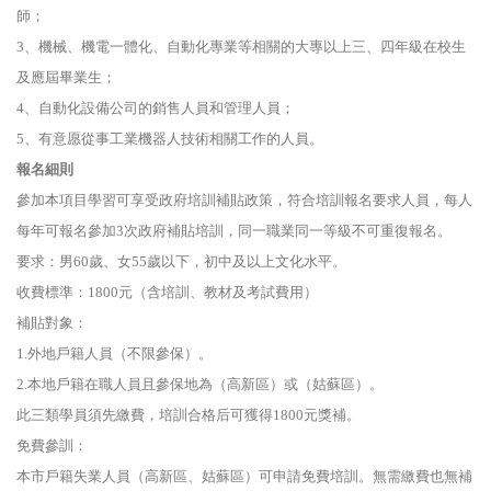
師；
3、機械、機電一體化、自動化專業等相關的大專以上三、四年級在校生
及應屆畢業生；
4、自動化設備公司的銷售人員和管理人員；
5、有意愿從事工業機器人技術相關工作的人員。
報名細則
參加本項目學習可享受政府培訓補貼政策，符合培訓報名要求人員，每人
每年可報名參加3次政府補貼培訓，同一職業同一等級不可重復報名。
要求：男60歲、女55歲以下，初中及以上文化水平。
收費標準：1800元（含培訓、教材及考試費用）
補貼對象：
1.外地戶籍人員（不限參保）。
2.本地戶籍在職人員且參保地為（高新區）或（姑蘇區）。
此三類學員須先繳費，培訓合格后可獲得1800元獎補。
免費參訓：
本市戶籍失業人員（高新區、姑蘇區）可申請免費培訓。無需繳費也無補