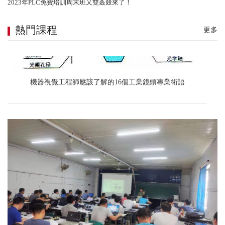
2023年PLC免費培訓周末班又雙叒叕來了！
熱門課程
更多
機器視覺工程師應該了解的16個工業鏡頭專業術語