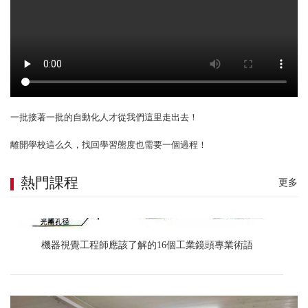
一批接著一批的自動化人才從我們這里走出去！
離開學校這么久，找回學習態度也需要一個過程！
熱門課程
更多
機器視覺工程師應該了解的16個工業鏡頭專業術語