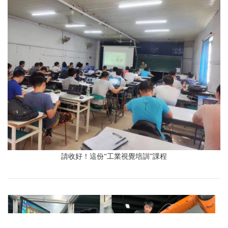
請收好！這份“工業視覺培訓”課程